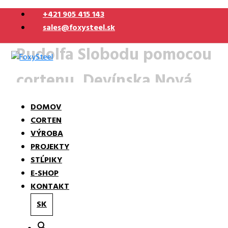
Skip
+421 905 415 143
to
Obnova podstavca busty
sales@foxysteel.sk
content
Rudolfa Slobodu pomocou
cortenu, Devínska Nová
Art | Design | Architecture
FoxySteel
Ves
DOMOV
CORTEN
VÝROBA
PROJEKTY
STĹPIKY
E-SHOP
KONTAKT
SK