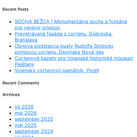
Recent Posts
SOCHA BEŽCA | Monumentálna socha a fontána
pre verejný priestor
Prevetrávaná fasáda z cortenu, Dúbravka,
Bratislava
Obnova podstavca busty Rudolfa Slobodu
pomocou cortenu, Devínska Nová Ves
Cortenové kazety pre Vojenské historické múzeum
Piešťany
Vojenský cortenový pamätník, Plzeň
Recent Comments
Archives
júl 2026
máj 2026
september 2025
máj 2025
september 2024