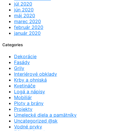
júl 2020
jún 2020
máj 2020
marec 2020
február 2020
január 2020
Categories
Dekorácie
Fasády
Grily
Interiérové obklady
Krby a ohniská
Kvetináče
Logá a nápisy
Mobiliár
Ploty a brány
Projekty
Umelecké diela a pamätníky
Uncategorized @sk
Vodné prvky