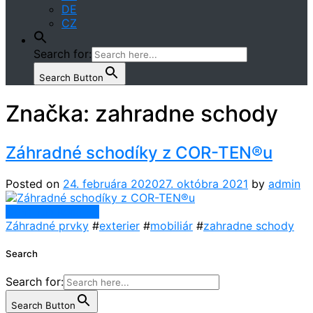
DE
CZ
Search for:
Search Button
Značka:
zahradne schody
Záhradné schodíky z COR-TEN®u
Posted on
24. februára 2020
27. októbra 2021
by
admin
Continue Reading
Záhradné prvky
#
exterier
#
mobiliár
#
zahradne schody
Search
Search for:
Search Button