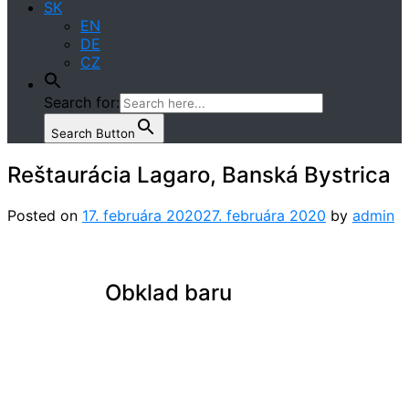
SK
EN
DE
CZ
Search for:
Search Button
Reštaurácia Lagaro, Banská Bystrica
Posted on
17. februára 2020
27. februára 2020
by
admin
Obklad baru