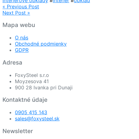
Interiérové obklady
#
interiér
#
obklad
Navigácia
« Previous Post
Next Post »
v
článku
Mapa webu
O nás
Obchodné podmienky
GDPR
Adresa
FoxySteel s.r.o
Moyzesova 41
900 28 Ivanka pri Dunaji
Kontaktné údaje
0905 415 143
sales@foxysteel.sk
Newsletter