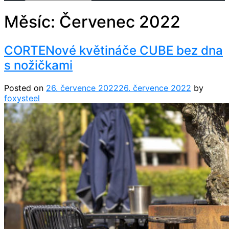
Měsíc:
Červenec 2022
CORTENové květináče CUBE bez dna
s nožičkami
Posted on
26. července 2022
26. července 2022
by
foxysteel