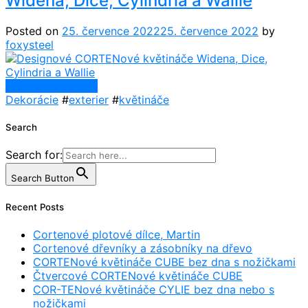
Widena, Dice, Cylindria a Wallie
Posted on
25. července 2022
25. července 2022
by
foxysteel
Continue Reading
Dekorácie
#
exterier
#
květináče
Search
Search for:
Search Button
Recent Posts
Cortenové plotové dílce, Martin
Cortenové dřevníky a zásobníky na dřevo
CORTENové květináče CUBE bez dna s nožičkami
Čtvercové CORTENové květináče CUBE
COR-TENové květináče CYLIE bez dna nebo s
nožičkami