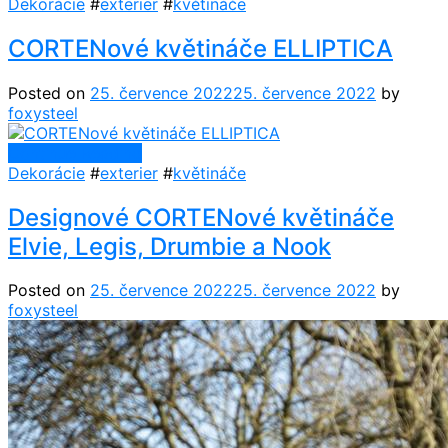
Dekorácie
#
exterier
#
květináče
CORTENové květináče ELLIPTICA
Posted on
25. července 2022
25. července 2022
by
foxysteel
Continue Reading
Dekorácie
#
exterier
#
květináče
Designové CORTENové květináče
Elvie, Legis, Drumbie a Nook
Posted on
25. července 2022
25. července 2022
by
foxysteel