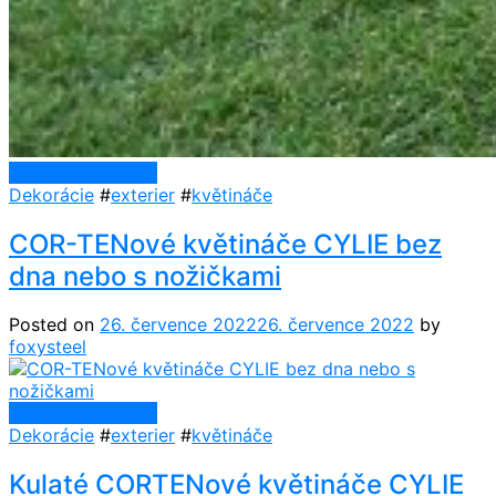
Continue Reading
Dekorácie
#
exterier
#
květináče
COR-TENové květináče CYLIE bez
dna nebo s nožičkami
Posted on
26. července 2022
26. července 2022
by
foxysteel
Continue Reading
Dekorácie
#
exterier
#
květináče
Kulaté CORTENové květináče CYLIE