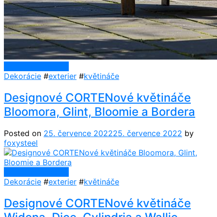
Continue Reading
Dekorácie
#
exterier
#
květináče
Designové CORTENové květináče
Bloomora, Glint, Bloomie a Bordera
Posted on
25. července 2022
25. července 2022
by
foxysteel
Continue Reading
Dekorácie
#
exterier
#
květináče
Designové CORTENové květináče