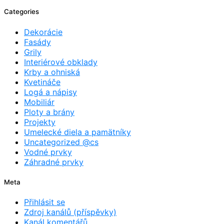
Categories
Dekorácie
Fasády
Grily
Interiérové obklady
Krby a ohniská
Kvetináče
Logá a nápisy
Mobiliár
Ploty a brány
Projekty
Umelecké diela a pamätníky
Uncategorized @cs
Vodné prvky
Záhradné prvky
Meta
Přihlásit se
Zdroj kanálů (příspěvky)
Kanál komentářů