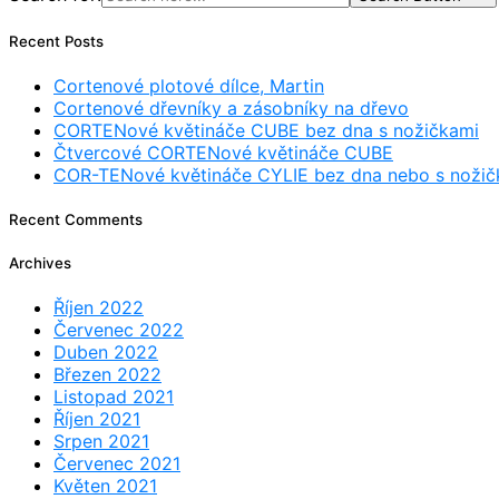
Recent Posts
Cortenové plotové dílce, Martin
Cortenové dřevníky a zásobníky na dřevo
CORTENové květináče CUBE bez dna s nožičkami
Čtvercové CORTENové květináče CUBE
COR-TENové květináče CYLIE bez dna nebo s nožič
Recent Comments
Archives
Říjen 2022
Červenec 2022
Duben 2022
Březen 2022
Listopad 2021
Říjen 2021
Srpen 2021
Červenec 2021
Květen 2021