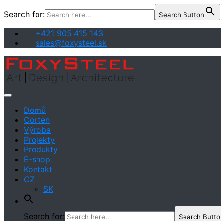
Search for:
Search Button
Skip
+421 905 415 143
to
sales@foxysteel.sk
content
Art | Design | Architecture
FoxySteel
Domů
Corten
Výroba
Projekty
Produkty
E-shop
Kontakt
CZ
SK
Search for:
Search Butto