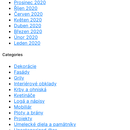
Prosinec 2020
Říjen 2020
Červen 2020
Květen 2020
Duben 2020
Březen 2020
Únor 2020
Leden 2020
Categories
Dekorácie
Fasády
Grily
Interiérové obklady
Krby a ohniská
Kvetináče
Logá a nápisy
Mobiliár
Ploty a brány
Projekty
Umelecké diela a pamätníky