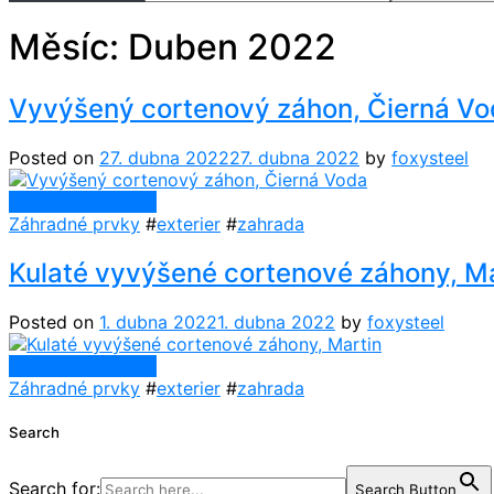
Měsíc:
Duben 2022
Vyvýšený cortenový záhon, Čierná Vo
Posted on
27. dubna 2022
27. dubna 2022
by
foxysteel
Continue Reading
Záhradné prvky
#
exterier
#
zahrada
Kulaté vyvýšené cortenové záhony, Ma
Posted on
1. dubna 2022
1. dubna 2022
by
foxysteel
Continue Reading
Záhradné prvky
#
exterier
#
zahrada
Search
Search for:
Search Button