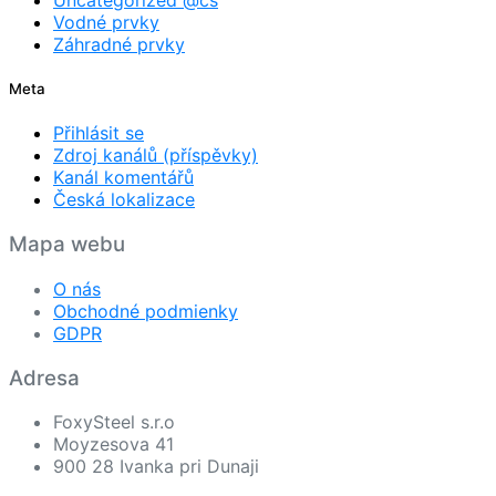
Uncategorized @cs
Vodné prvky
Záhradné prvky
Meta
Přihlásit se
Zdroj kanálů (příspěvky)
Kanál komentářů
Česká lokalizace
Mapa webu
O nás
Obchodné podmienky
GDPR
Adresa
FoxySteel s.r.o
Moyzesova 41
900 28 Ivanka pri Dunaji