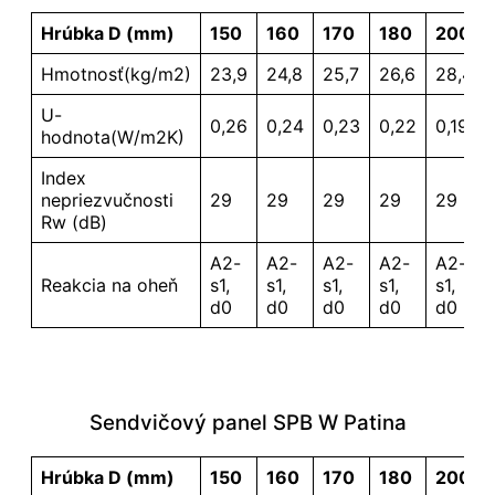
Hrúbka D (mm)
150
160
170
180
200
Hmotnosť(kg/m2)
23,9
24,8
25,7
26,6
28,4
U-
0,26
0,24
0,23
0,22
0,19
hodnota(W/m2K)
Index
nepriezvučnosti
29
29
29
29
29
Rw (dB)
A2-
A2-
A2-
A2-
A2-
Reakcia na oheň
s1,
s1,
s1,
s1,
s1,
d0
d0
d0
d0
d0
Sendvičový panel SPB W Patina
Hrúbka D (mm)
150
160
170
180
200