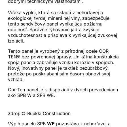
dobrými technickými vlastnosťami.
Vďaka výplni, ktorá sa skladá z nehorľavej a
ekologickej tvrdej minerálnej vlny, zabezpečuje
tento sendvičový panel vynikajúcu požiarnu
odolnosť. Správne rýhovanie jadra zvyšuje
vzduchotesnosť a prispieva k vynikajúcej zvukovej
izolácii.
Tento panel je vyrobený z prírodnej ocele COR-
TEN® bez povrchovej úpravy. Unikátna konštrukcia
spoja panela zabraňuje vzniku korózie v spojoch.
Nový, inovatívny panel je taktiež bezúdržbový,
pretože po poškriabaní sám časom obnoví svoj
vzhľad.
Cor-Ten panel je k dispozícii v dvoch prevedeniach
ako SPB W a SPB WE.
zdroj: © Ruukki Construction
Výplň panelu SPB
WE
pozostáva z nehorľavej a