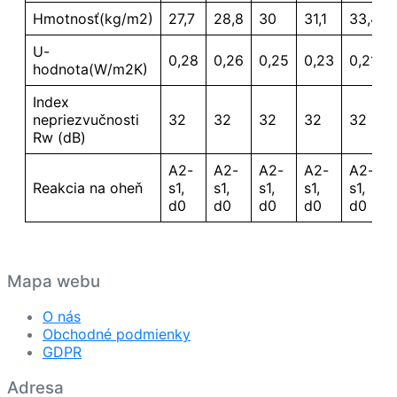
Hmotnosť(kg/m2)
27,7
28,8
30
31,1
33,4
U-
0,28
0,26
0,25
0,23
0,21
hodnota(W/m2K)
Index
nepriezvučnosti
32
32
32
32
32
Rw (dB)
A2-
A2-
A2-
A2-
A2-
Reakcia na oheň
s1,
s1,
s1,
s1,
s1,
d0
d0
d0
d0
d0
Mapa webu
O nás
Obchodné podmienky
GDPR
Adresa